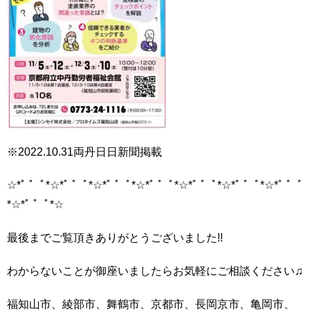
※2022.10.31両丹日日新聞掲載
☆*ﾟ ゜ﾟ*☆*ﾟ ゜ﾟ*☆*ﾟ ゜ﾟ*☆*ﾟ ゜ﾟ*☆*ﾟ ゜ﾟ*☆*ﾟ ゜ﾟ*☆*ﾟ ゜ﾟ
*☆*ﾟ ゜ﾟ*☆
最後までご覧頂きありがとうございました!!
わからないことが御座いましたらお気軽にご相談ください♫
福知山市、綾部市、舞鶴市、京都市、長岡京市、亀岡市、