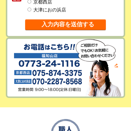
京都西店
大津におの浜店