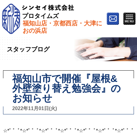
プロタイムズ
福知山店・京都西店・大津に
ホーム
»
スタッフブログ
»
イベント
»
福知山市で開催
おの浜店
『屋根&外壁塗り替え勉強会』のお知らせ
スタッフブログ
福知山市で開催『屋根&
外壁塗り替え勉強会』の
お知らせ
2022年11月01日(火)
☆*ﾟ ゜ﾟ*☆*ﾟ ゜ﾟ*☆*ﾟ ゜ﾟ*☆*ﾟ ゜ﾟ*☆*ﾟ ゜ﾟ*☆*ﾟ ゜ﾟ*☆*ﾟ ゜ﾟ