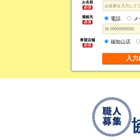
お名前
必須
連絡先
電話
メ
必須
希望店舗
福知山店
必須