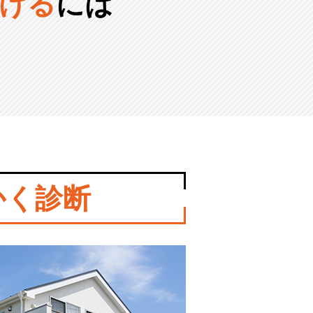
ける
には
かく診断