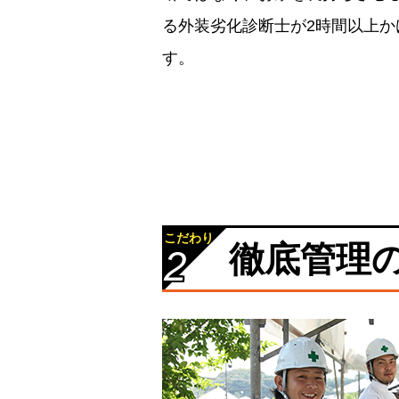
る外装劣化診断士が2時間以上
す。
こだわり
徹底管理
2