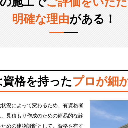
の施工で
ご評価をいただ
明確な理由
がある！
は資格を持った
プロが細
化状況によって変わるため、有資格者
ん。見積もり作成のための簡易的な診
るための建物診断として、資格を有す