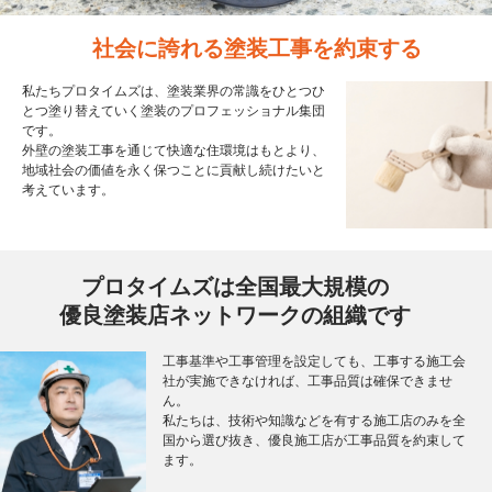
社会に誇れる塗装工事を約束する
私たちプロタイムズは、
塗装業界の常識をひとつひ
とつ塗り替えていく
塗装のプロフェッショナル集団
です。
外壁の塗装工事を通じて快適な住環境はもとより、
地域社会の価値を永く保つことに貢献し続けたいと
考えています。
プロタイムズは全国最大規模の
優良塗装店ネットワークの組織です
工事基準や工事管理を設定しても、工事する施工会
社が実施
できなければ、工事品質は確保できませ
ん。
私たちは、技術や知識などを有する施工店のみを全
国から選
び抜き、優良施工店が工事品質を約束して
ます。