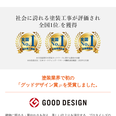
塗装業界で初の
「グッドデザイン賞」
を受賞しました。
※
建物に明るさ・華やかさを与え、美しい仕上りを演出する、プロタイムズの