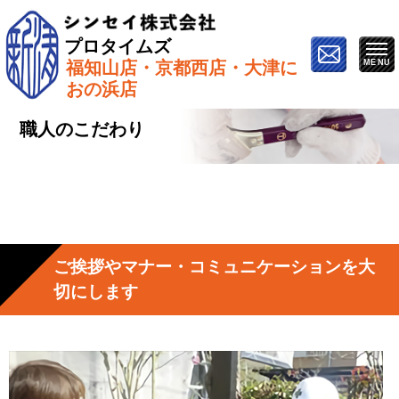
プロタイムズ
福知山店・京都西店・大津に
ホーム
»
プロタイムズの職人のこだわり
おの浜店
職人のこだわり
ご挨拶やマナー・コミュニケーションを大
切にします