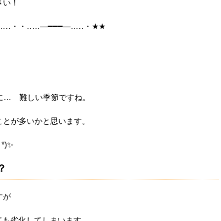
さい！
…‥・・‥…―━━━―…‥・★★
に… 難しい季節ですね。
ことが多いかと思います。
*)✨
？
すが
しても劣化してしまいます。