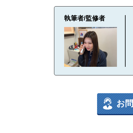
執筆者/監修者
お