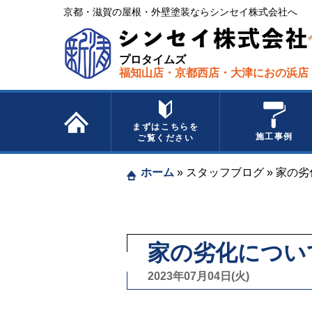
京都・滋賀の屋根・外壁塗装ならシンセイ株式会社へ​ ​
プロタイムズ
福知山店・京都西店・大津におの浜店
まずはこちらを
施工事例
ご覧ください
ホーム
»
スタッフブログ
»
家の劣
家の劣化について
2023年07月04日(火)