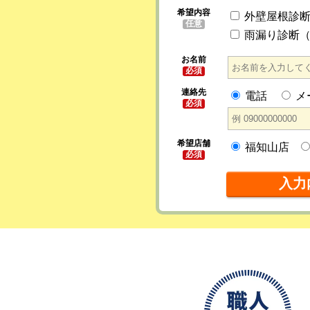
希望内容
外壁屋根診
任意
雨漏り診断
お名前
必須
連絡先
電話
メ
必須
希望店舗
福知山店
必須