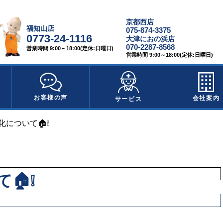
京都西店
福知山店
075-874-3375
0773-24-1116
大津におの浜店
070-2287-8568
営業時間 9:00～18:00(定休:日曜日)
営業時間 9:00～18:00(定休:日曜日)
お客様の声
会社案内
サービス
化について🏠❕
🏠❕