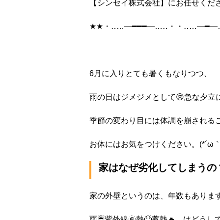
【シンセイ株式会社】にお任せくだ
★★・‥…―━━━―…‥・・‥…―━―
6月に入りとても暑くもなりつつ、
雨の日はジメジメとして😢急な夕立
季節の変わり目には体調を崩される
お体にはお気をつけください。(*´ω｀
家はなぜ劣化してしまうの
家の外壁というのは、年数もありま
雨☔紫外線🌞熱🥵蓄熱🔥 はどう