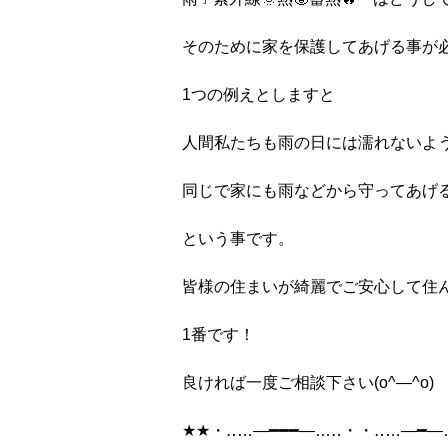
そのために家を保護してあげる事が
1つの例えとしますと
人間私たちも雨の日には濡れないよ
同じで家にも雨などから守ってあげ
という事です。
皆様の住まいが綺麗でご安心して住
1番です！
良ければ一度ご相談下さい(o^―^o)
★★・‥…―━━━―…‥・・‥…―━―