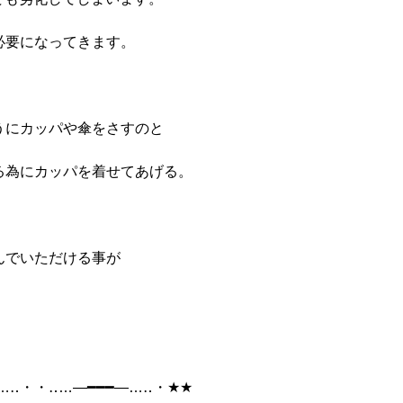
必要になってきます。
うにカッパや傘をさすのと
る為にカッパを着せてあげる。
んでいただける事が
…‥・・‥…―━━━―…‥・★★