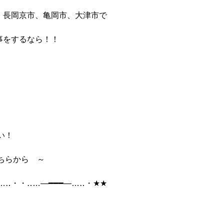
、長岡京市、亀岡市、大津市で
事をするなら！！
い！
こちらから ～
…‥・・‥…―━━━―…‥・★★