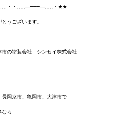
…‥・・‥…―━━━―…‥・★★
がとうございます。
津市の塗装会社 シンセイ株式会社
、長岡京市、亀岡市、大津市で
事なら