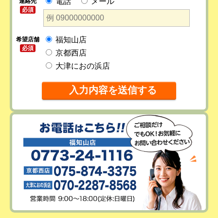
電話
メール
連絡先
必須
福知山店
希望店舗
必須
京都西店
大津におの浜店