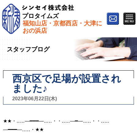
プロタイムズ
福知山店・京都西店・大津に
ホーム
»
スタッフブログ
»
西京区で足場が設置されま
おの浜店
した♪
スタッフブログ
西京区で足場が設置され
ました♪
2023年06月22日(木)
★★・‥…―━━━―…‥・・‥…―━―…‥・・‥…
―━━━―…‥・★★