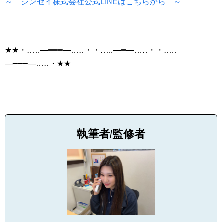
～ シンセイ株式会社公式LINEはこちらから ～
★★・‥…―━━━―…‥・・‥…―━―…‥・・‥…
―━━━―…‥・★★
執筆者/監修者