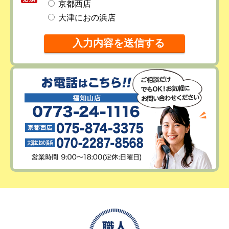
京都西店
大津におの浜店