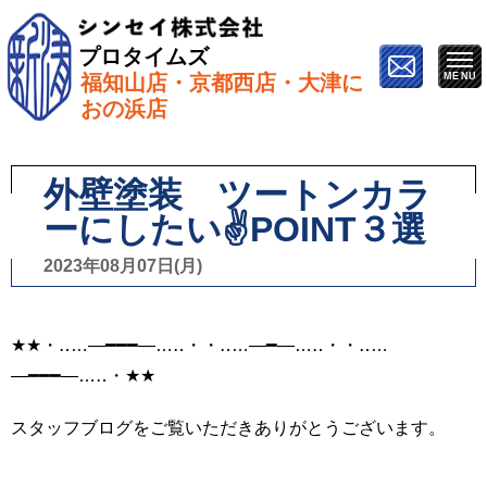
プロタイムズ
福知山店・京都西店・大津に
ホーム
»
スタッフブログ
»
外壁塗装 ツートンカラー
おの浜店
にしたい✌️POINT３選
外壁塗装 ツートンカラ
ーにしたい✌️POINT３選
2023年08月07日(月)
★★・‥…―━━━―…‥・・‥…―━―…‥・・‥…
―━━━―…‥・★★
スタッフブログをご覧いただきありがとうございます。