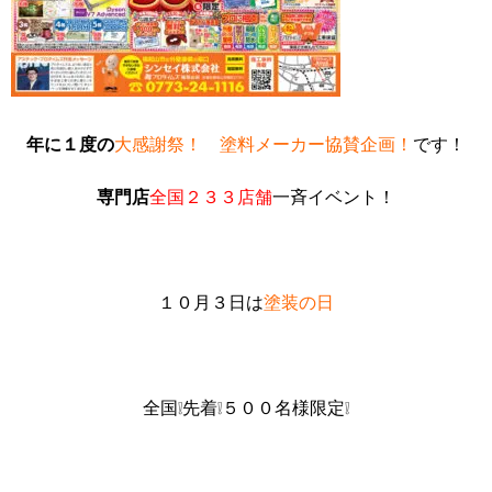
年に１度の
大感謝祭！ 塗料メーカー協賛企画！
です！
専門店
全国２３３店舗
一斉イベント！
１０月３日は
塗装の日
全国❕先着❕５００名様限定❕