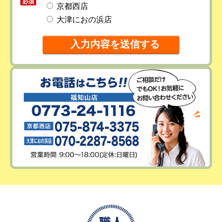
必須
京都西店
大津におの浜店