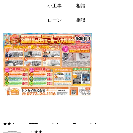
小工事 相談
ローン 相談
★★・‥…―━━━―…‥・・‥…―━―…‥・・‥…
―━━━―…‥・★★