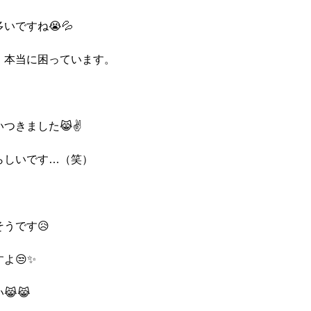
いですね😭💦
、本当に困っています。
、
きました😹✌️
らしいです…（笑）
うです😥
よ😒✨
😹