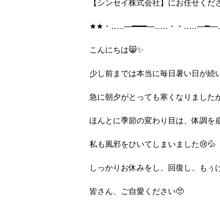
【シンセイ株式会社】にお任せくだ
★★・‥…―━━━―…‥・・‥…―━―
こんにちは😸✨
少し前までは本当に毎日暑い日が続
急に朝夕がとっても寒くなりました
ほんとに季節の変わり目は、体調を
私も風邪をひいてしまいました😢💦
しっかりお休みをし、回復し、もぅげん
皆さん、ご自愛ください🥺