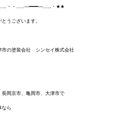
…‥・・‥…―━━━―…‥・★★
がとうございます。
津市の塗装会社 シンセイ株式会社
、長岡京市、亀岡市、大津市で
事なら