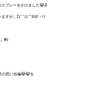
スプレーをかけました😹✌️
…Σ(￣ロ￣lll)ｶﾞｰﾝ）
`❁)
の思い出編😹😹を