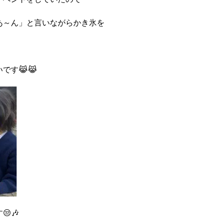
あ～ん」と言いながらかき氷を
です😹😹
🎶