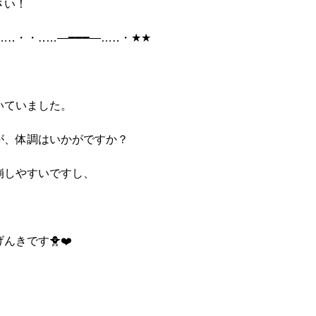
さい！
…‥・・‥…―━━━―…‥・★★
いていました。
が、体調はいかがですか？
崩しやすいですし、
きです🐥❤️