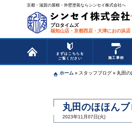
京都・滋賀の屋根・外壁塗装ならシンセイ株式会社へ​ ​
プロタイムズ
福知山店・京都西店・大津におの浜店
まずはこちらを
施工事例
ご覧ください
ホーム
»
スタッフブログ
»
丸田の
丸田のほほんブ
2023年11月07日(火)