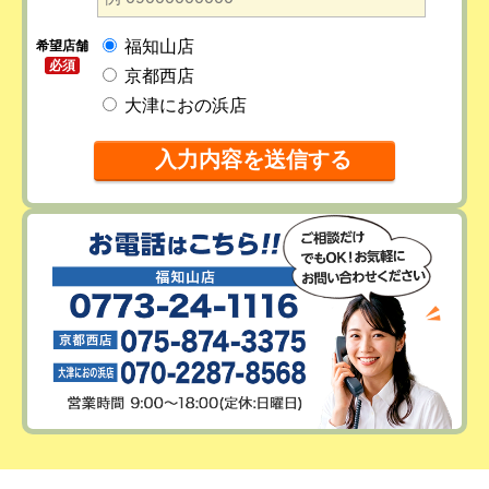
福知山店
希望店舗
必須
京都西店
大津におの浜店