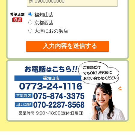
福知山店
希望店舗
必須
京都西店
大津におの浜店