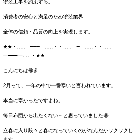
塗装工事を約束する。
消費者の安心と満足のため塗装業界
全体の信頼・品質の向上を実現します。
★★・‥…―━━━―…‥・・‥…―━―…‥・・‥…
―━━━―…‥・★★
こんにちは😁✌
2月って、一年の中で一番寒いと言われています。
本当に寒かったですよね。
毎日布団から出たくない～と思っていました😂
立春に入り段々と春になっていくのがなんだかワクワクし
ます。