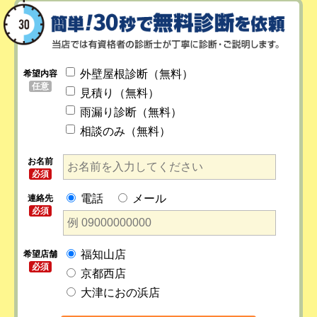
外壁屋根診断（無料）
希望内容
任意
見積り（無料）
雨漏り診断（無料）
相談のみ（無料）
お名前
必須
電話
メール
連絡先
必須
福知山店
希望店舗
必須
京都西店
大津におの浜店