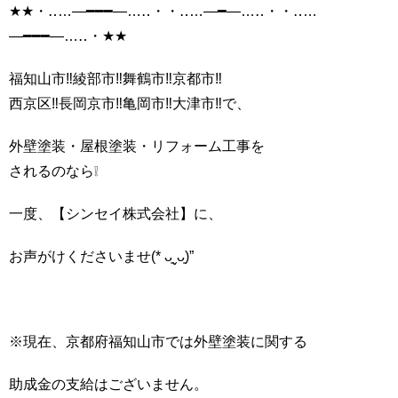
★★・‥…―━━━―…‥・・‥…―━―…‥・・‥…
―━━━―…‥・★★
福知山市‼️綾部市‼️舞鶴市‼️京都市‼️
西京区‼長岡京市‼️亀岡市‼️大津市‼️で、
外壁塗装・屋根塗装・リフォーム工事を
されるのなら❕
一度、【シンセイ株式会社】に、
お声がけくださいませ(* ᴗ͈ˬᴗ͈)”
※現在、京都府福知山市では外壁塗装に関する
助成金の支給はございません。