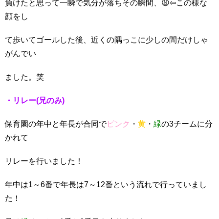
負けたと思って一瞬で気分が落ちその瞬間、😩⇦この様な
顔をし
て歩いてゴールした後、近くの隅っこに少しの間だけしゃ
がんでい
ました。笑
・リレー(兄のみ)
保育園の年中と年長が合同で
ピンク
・
黄
・
緑
の3チームに分
かれて
リレーを行いました！
年中は1～6番で年長は7～12番という流れで行っていまし
た！