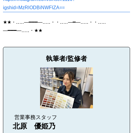
igshid=MzRlODBiNWFlZA==
★★・‥…―━━━―…‥・・‥…―━―…‥・・‥…
―━━━―…‥・★★
執筆者/監修者
営業事務スタッフ
北原 優姫乃