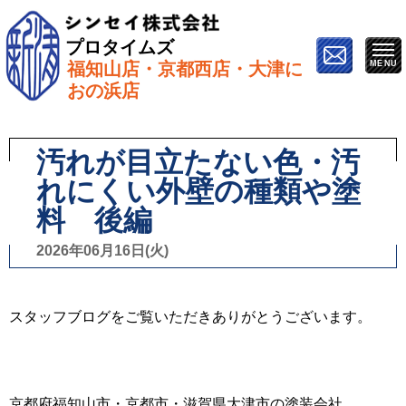
プロタイムズ
福知山店・京都西店・大津に
ホーム
»
スタッフブログ
»
汚れが目立たない色・汚れ
おの浜店
にくい外壁の種類や塗料 後編
汚れが目立たない色・汚
れにくい外壁の種類や塗
料 後編
2026年06月16日(火)
スタッフブログをご覧いただきありがとうございます。
京都府福知山市・京都市・滋賀県大津市の塗装会社