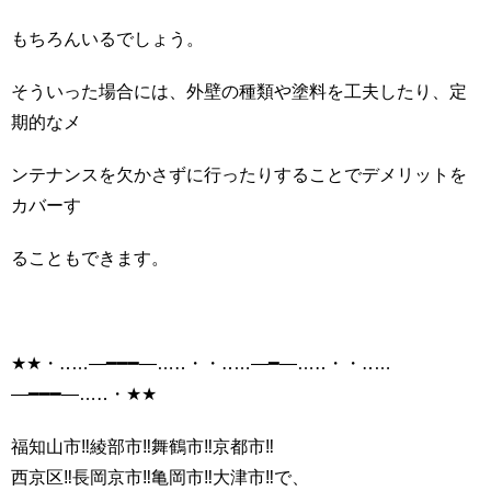
もちろんいるでしょう。
そういった場合には、外壁の種類や塗料を工夫したり、定
期的なメ
ンテナンスを欠かさずに行ったりすることでデメリットを
カバーす
ることもできます。
★★・‥…―━━━―…‥・・‥…―━―…‥・・‥…
―━━━―…‥・★★
福知山市‼️綾部市‼️舞鶴市‼️京都市‼️
西京区‼長岡京市‼️亀岡市‼️大津市‼️で、