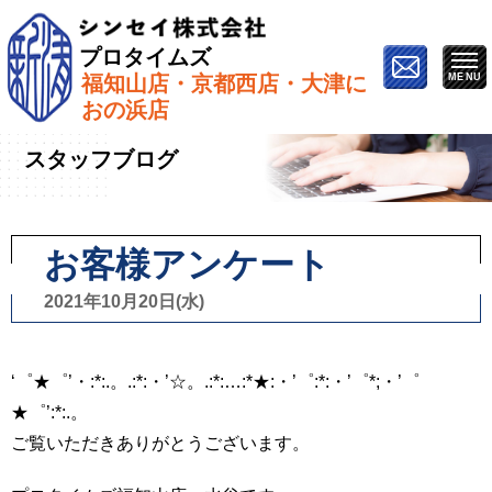
プロタイムズ
福知山店・京都西店・大津に
ホーム
»
スタッフブログ
»
お客様アンケート
おの浜店
スタッフブログ
お客様アンケート
2021年10月20日(水)
‘゜★゜’・:*:.。.:*:・’☆。.:*:…:*★:・’゜:*:・’゜*;・’゜
★゜’:*:.。
ご覧いただきありがとうございます。