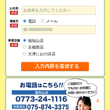
お名前
必須
電話
メール
連絡先
必須
福知山店
希望店舗
必須
京都西店
大津におの浜店