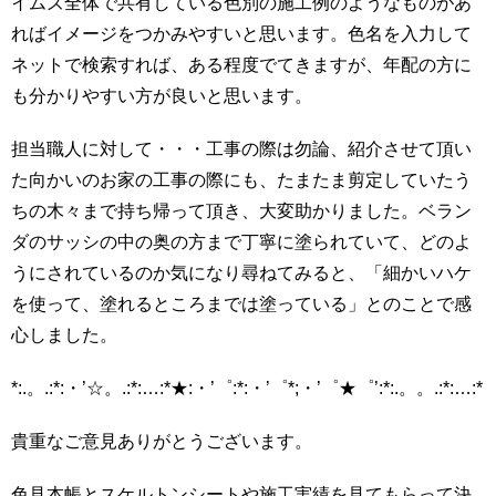
イムズ全体で共有している色別の施工例のようなものがあ
ればイメージをつかみやすいと思います。色名を入力して
ネットで検索すれば、ある程度でてきますが、年配の方に
も分かりやすい方が良いと思います。
担当職人に対して・・・工事の際は勿論、紹介させて頂い
た向かいのお家の工事の際にも、たまたま剪定していたう
ちの木々まで持ち帰って頂き、大変助かりました。ベラン
ダのサッシの中の奥の方まで丁寧に塗られていて、どのよ
うにされているのか気になり尋ねてみると、「細かいハケ
を使って、塗れるところまでは塗っている」とのことで感
心しました。
*:.。.:*:・’☆。.:*:…:*★:・’゜:*:・’゜*;・’゜★゜’:*:.。。.:*:…:*
貴重なご意見ありがとうございます。
色見本帳とスケルトンシートや施工実績を見てもらって決