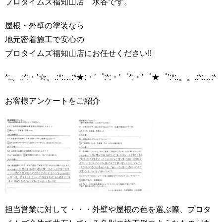
プロタイムズ福知山店 水谷です。
屋根・外壁の塗装なら
地元密着施工で安心の
プロタイムズ福知山店にお任せください!!
*:.。.:*:・’☆。.:*:…:*★:・’゜:*:・’゜*;・’゜★゜’:*:.。。.:*:…:*
お客様アンケートをご紹介
担当営業に対して・・・外壁や屋根の色を選ぶ際、プロタ