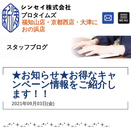
プロタイムズ
福知山店・京都西店・大津に
ホーム
»
スタッフブログ
»
★お知らせ★お得なキャン
おの浜店
ペーン情報をご紹介します！！
スタッフブログ
★お知らせ★お得なキャ
ンペーン情報をご紹介し
ます！！
2021年09月03日(金)
.｡.:*･ﾟ＋.｡.:*･ﾟ＋.｡.:*･ﾟ＋.｡.:*･ﾟ＋.｡.:*･ﾟ＋.｡.:*･ﾟ＋.｡.