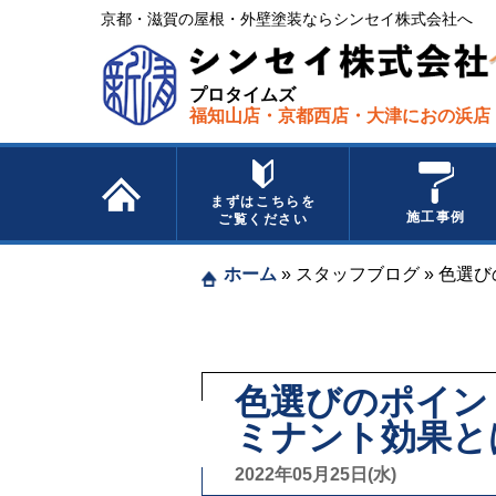
京都・滋賀の屋根・外壁塗装ならシンセイ株式会社へ​ ​
プロタイムズ
福知山店・京都西店・大津におの浜店
まずはこちらを
施工事例
ご覧ください
ホーム
»
スタッフブログ
»
色選び
色選びのポイン
ミナント効果と
2022年05月25日(水)