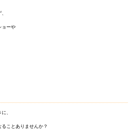
ず、
ショーや
きに、
なることありませんか？