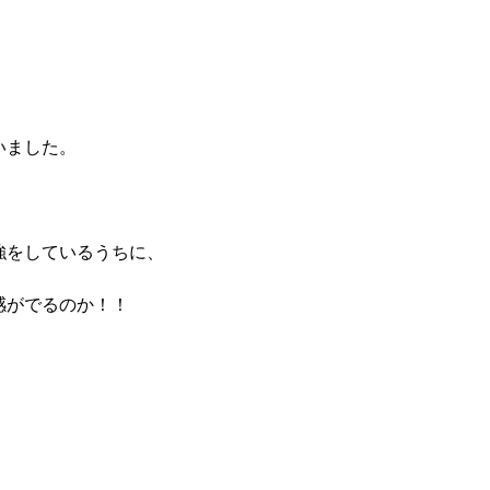
いました。
強をしているうちに、
感がでるのか！！