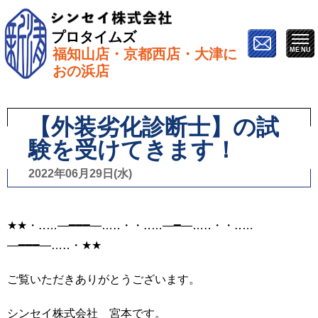
プロタイムズ
福知山店・京都西店・大津に
ホーム
»
スタッフブログ
»
【外装劣化診断士】の試験
おの浜店
を受けてきます！
【外装劣化診断士】の試
験を受けてきます！
2022年06月29日(水)
★★・‥…―━━━―…‥・・‥…―━―…‥・・‥…
―━━━―…‥・★★
ご覧いただきありがとうございます。
シンセイ株式会社 宮本です。