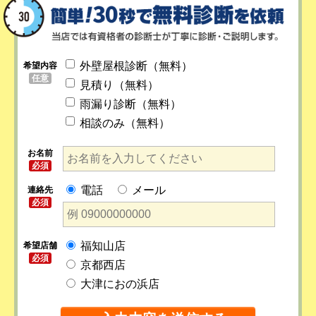
外壁屋根診断（無料）
希望内容
任意
見積り（無料）
雨漏り診断（無料）
相談のみ（無料）
お名前
必須
電話
メール
連絡先
必須
福知山店
希望店舗
必須
京都西店
大津におの浜店