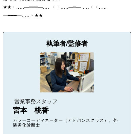
★★・‥…―━━━―…‥・・‥…―━―…‥・・‥…
―━━━―…‥・★★
執筆者/監修者
営業事務スタッフ
宮本 桃香
カラーコーディネーター（アドバンスクラス）、外
装劣化診断士