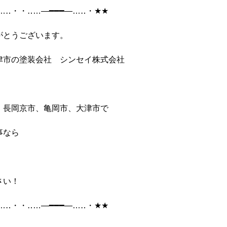
…
‥
・・‥
…
―━━━―
…
‥
・
★★
がとうございます。
津市の塗装会社 シンセイ株式会社
、長岡京市、亀岡市、大津市で
事なら
さい！
…
‥
・・‥
…
―━━━―
…
‥
・
★★