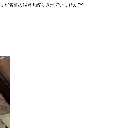
まだ名前の候補も絞りきれていません
(^^;
！