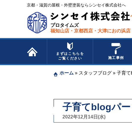
京都・滋賀の屋根・外壁塗装ならシンセイ株式会社へ​ ​
プロタイムズ
福知山店・京都西店・大津におの浜店
まずはこちらを
施工事例
ご覧ください
ホーム
»
スタッフブログ
»
子育て
子育てblogパ
2022年12月14日(水)