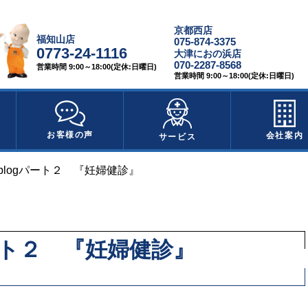
京都西店
福知山店
075-874-3375
0773-24-1116
大津におの浜店
070-2287-8568
営業時間 9:00～18:00(定休:日曜日)
営業時間 9:00～18:00(定休:日曜日)
お客様の声
会社案内
サービス
blogパート２ 『妊婦健診』
ート２ 『妊婦健診』