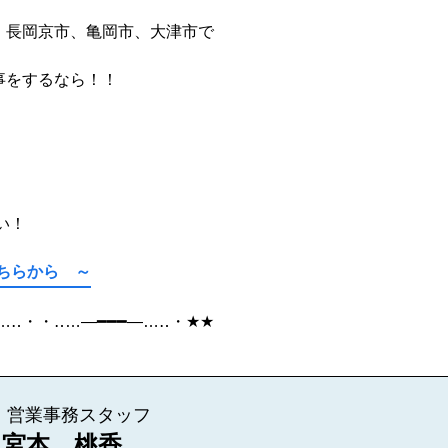
、長岡京市、亀岡市、大津市で
事をするなら！！
い！
こちらから ～
…
‥
・・‥
…
―━━━―
…
‥
・
★★
営業事務スタッフ
宮本 桃香