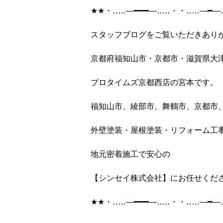
★★
・‥
…
―━━━―
…
‥
・・‥
…
―━―
スタッフブログをご覧いただきあり
京都府福知山市・京都市・滋賀県大
プロタイムズ京都西店の宮本です。
福知山市、綾部市、舞鶴市、京都市
外壁塗装・屋根塗装・リフォーム工
地元密着施工で安心の
【シンセイ株式会社】にお任せくだ
★★
・‥
…
―━━━―
…
‥
・・‥
…
―━―