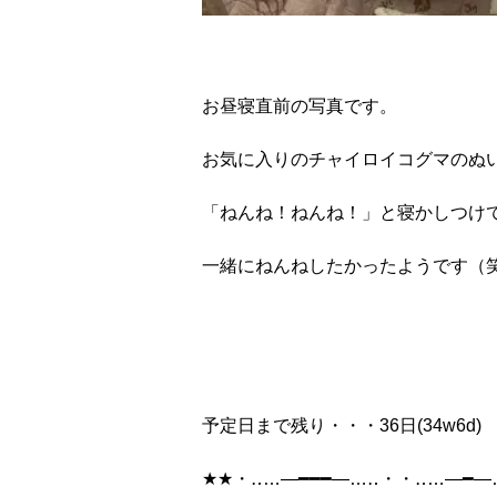
お昼寝直前の写真です。
お気に入りのチャイロイコグマのぬ
「ねんね！ねんね！」と寝かしつけ
一緒にねんねしたかったようです（
予定日まで残り・・・
36
日
(34w6d)
★★
・‥
…
―━━━―
…
‥
・・‥
…
―━―