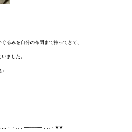
いぐるみを自分の布団まで持ってきて、
ていました。
笑）
…
‥
・・‥
…
―━━━―
…
‥
・
★★