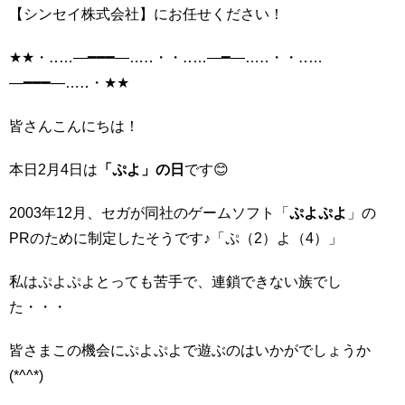
【シンセイ株式会社】にお任せください！
★★・‥…―━━━―…‥・・‥…―━―…‥・・‥…
―━━━―…‥・★★
皆さんこんにちは！
本日2月4日は
「ぷよ」の日
です😊
2003年12月、セガが同社のゲームソフト「
ぷよぷよ
」の
PRのために制定したそうです♪「ぷ（2）よ（4）」
私はぷよぷよとっても苦手で、連鎖できない族でし
た・・・
皆さまこの機会にぷよぷよで遊ぶのはいかがでしょうか
(*^^*)