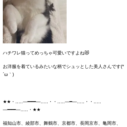
ハチワレ猫ってめっちゃ可愛いですよね😻
お洋服を着ているみたいな柄でシュッとした美人さんです(*
´ω｀)
★★・‥…―━━━―…‥・・‥…―━―…‥・・‥…
―━━━―…‥・★★
福知山市、綾部市、舞鶴市、京都市、長岡京市、亀岡市、