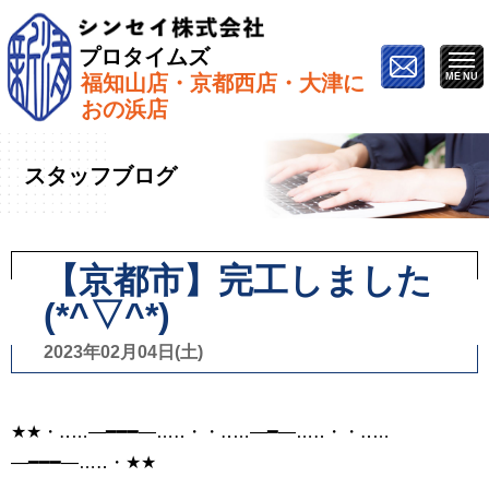
プロタイムズ
福知山店・京都西店・大津に
ホーム
»
スタッフブログ
»
【京都市】完工しました
おの浜店
(*^▽^*)
スタッフブログ
【京都市】完工しました
(*^▽^*)
2023年02月04日(土)
★★・‥…―━━━―…‥・・‥…―━―…‥・・‥…
―━━━―…‥・★★