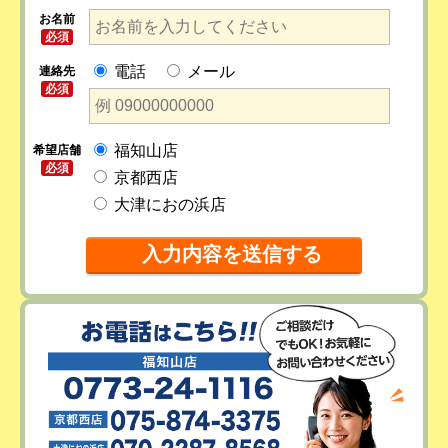
お名前
必須
電話
メール
連絡先
必須
福知山店
希望店舗
必須
京都西店
大津におの浜店