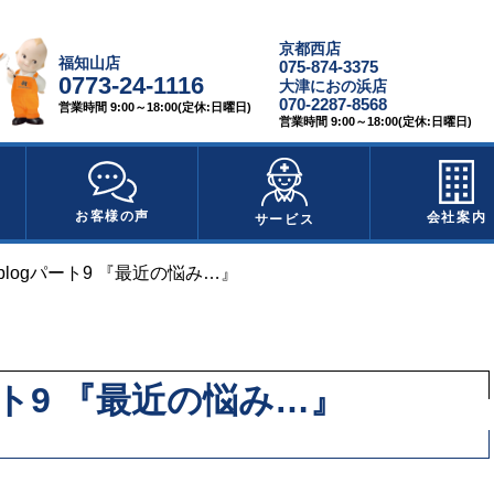
京都西店
福知山店
075-874-3375
0773-24-1116
大津におの浜店
070-2287-8568
営業時間 9:00～18:00(定休:日曜日)
営業時間 9:00～18:00(定休:日曜日)
お客様の声
会社案内
サービス
blogパート9 『最近の悩み…』
ート9 『最近の悩み…』