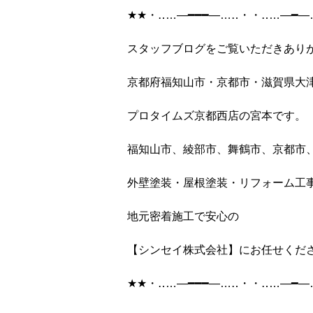
★★
・‥
…
―━━━―
…
‥
・・‥
…
―━―
スタッフブログをご覧いただきあり
京都府福知山市・京都市・滋賀県大
プロタイムズ京都西店の宮本です。
福知山市、綾部市、舞鶴市、京都市
外壁塗装・屋根塗装・リフォーム工
地元密着施工で安心の
【シンセイ株式会社】にお任せくだ
★★
・‥
…
―━━━―
…
‥
・・‥
…
―━―