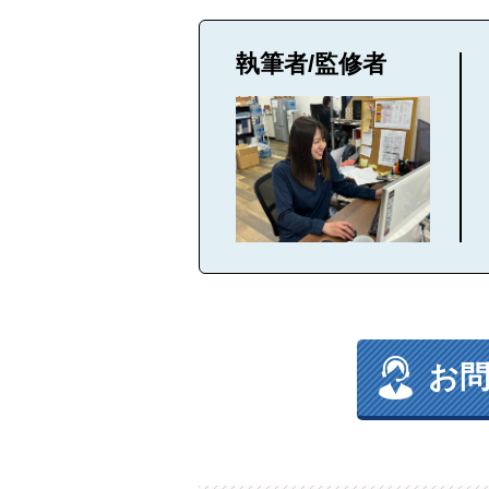
執筆者/監修者
お