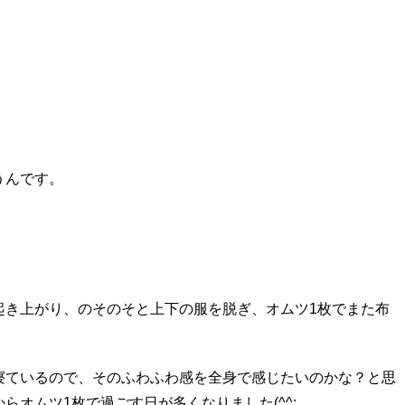
うんです。
起き上がり、のそのそと上下の服を脱ぎ、オムツ
1
枚でまた布
寝ているので、そのふわふわ感を全身で感じたいのかな？と思
からオムツ
1
枚で過ごす日が多くなりました
(^^;