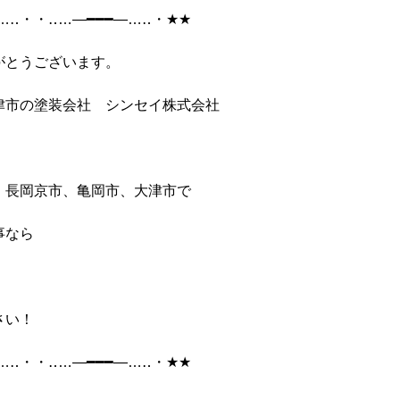
…
‥
・・‥
…
―━━━―
…
‥
・
★★
がとうございます。
津市の塗装会社 シンセイ株式会社
、長岡京市、亀岡市、大津市で
事なら
さい！
…
‥
・・‥
…
―━━━―
…
‥
・
★★