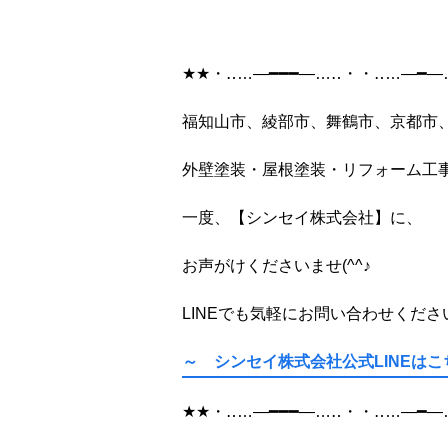
★★
・‥
…
―━━━―
…
‥
・・‥
…
―━―
福知山市、綾部市、舞鶴市、京都市
外壁塗装・屋根塗装・リフォーム工
一度、【シンセイ株式会社】に、
お声がけくださいませ
(^^
♪
LINE
でも気軽にお問い合わせくださ
～ シンセイ株式会社公式LINEは
★★
・‥
…
―━━━―
…
‥
・・‥
…
―━―