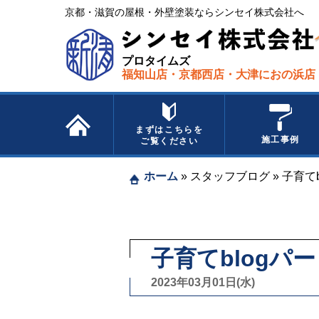
京都・滋賀の屋根・外壁塗装ならシンセイ株式会社へ​ ​
プロタイムズ
福知山店・京都西店・大津におの浜店
まずはこちらを
施工事例
ご覧ください
ホーム
»
スタッフブログ
»
子育て
子育てblogパ
2023年03月01日(水)