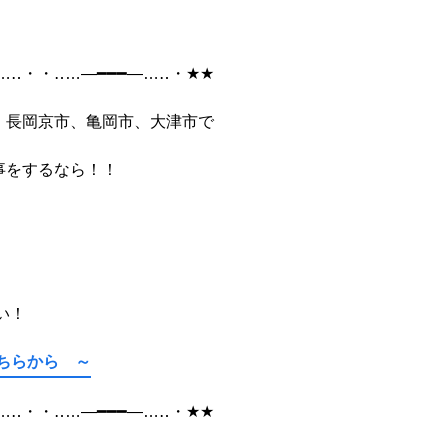
…
‥
・・‥
…
―━━━―
…
‥
・
★★
、長岡京市、亀岡市、大津市で
事をするなら！！
い！
こちらから ～
…
‥
・・‥
…
―━━━―
…
‥
・
★★