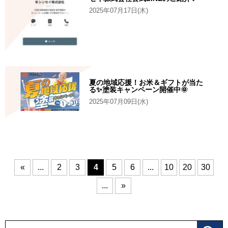
2025年07月17日(木)
夏の地域応援！お米＆ギフトが当た
る✨塗装キャンペーン開催中🌞
2025年07月09日(水)
«
...
2
3
4
5
6
...
10
20
30
...
»