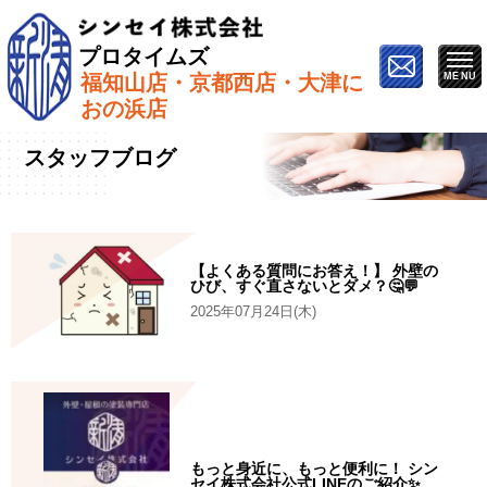
プロタイムズ
福知山店・京都西店・大津に
ホーム
»
スタッフブログ
»
ページ 4
おの浜店
スタッフブログ
【よくある質問にお答え！】 外壁の
ひび、すぐ直さないとダメ？🤔💬
2025年07月24日(木)
もっと身近に、もっと便利に！ シン
セイ株式会社公式LINEのご紹介✨