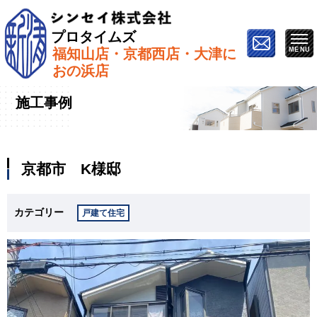
プロタイムズ
福知山店・京都西店・大津に
ホーム
»
施工事例
»
京都市 K様邸
おの浜店
施工事例
京都市 K様邸
カテゴリー
戸建て住宅