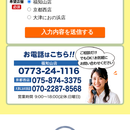
福知山店
希望店舗
必須
京都西店
大津におの浜店