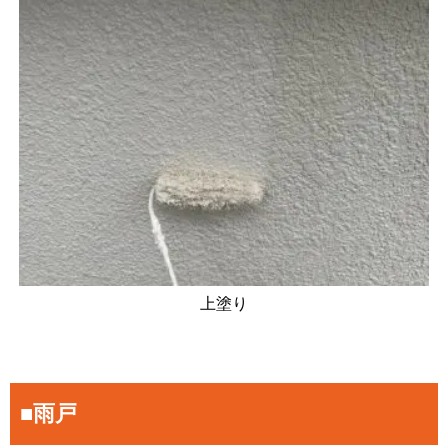
上塗り
■雨戸