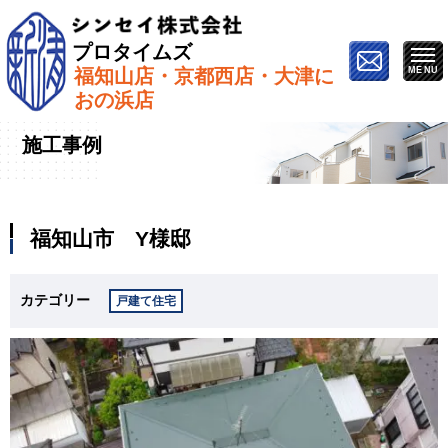
プロタイムズ
福知山店・京都西店・大津に
ホーム
»
施工事例
»
福知山市 Y様邸
おの浜店
施工事例
福知山市 Y様邸
カテゴリー
戸建て住宅