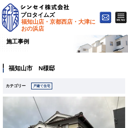
プロタイムズ
福知山店・京都西店・大津に
ホーム
»
施工事例
»
福知山市 N様邸
おの浜店
施工事例
福知山市 N様邸
カテゴリー
戸建て住宅