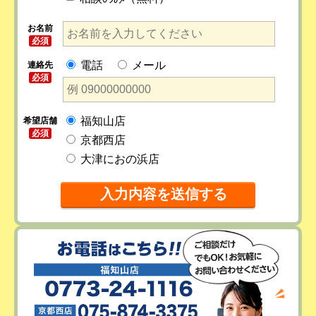
お名前
必須
電話
メール
連絡先
必須
福知山店
希望店舗
必須
京都西店
大津におの浜店