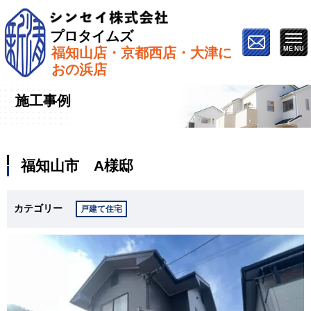
プロタイムズ
福知山店・京都西店・大津に
ホーム
»
施工事例
»
福知山市 A様邸
おの浜店
施工事例
福知山市 A様邸
カテゴリー
戸建て住宅