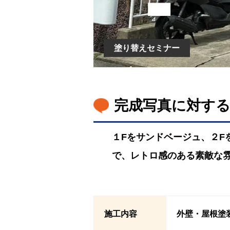
塗り替えセミナー
完成写真に対す
１Fをサンドベージュ、２
で、レトロ感のある素敵な
施工内容
外壁・屋根塗