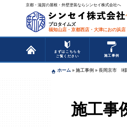
京都・滋賀の屋根・外壁塗装ならシンセイ株式会社へ​ ​
プロタイムズ
福知山店・京都西店・大津におの浜店
まずはこちらを
施工事例
ご覧ください
ホーム
»
施工事例
»
長岡京市 Ⅰ
施工事