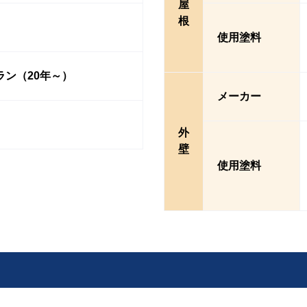
屋
根
使用塗料
ラン（20年～）
メーカー
外
壁
使用塗料