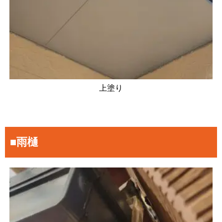
上塗り
■雨樋