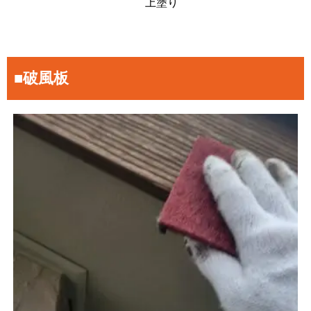
上塗り
■破風板