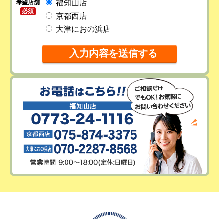
福知山店
希望店舗
必須
京都西店
大津におの浜店