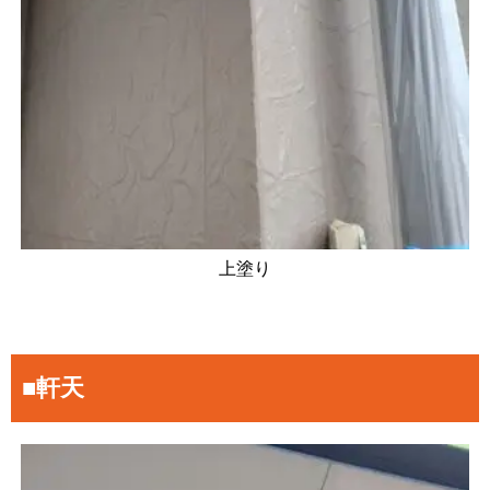
上塗り
■軒天