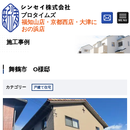
プロタイムズ
福知山店・京都西店・大津に
ホーム
»
施工事例
»
舞鶴市 O様邸
おの浜店
施工事例
舞鶴市 O様邸
カテゴリー
戸建て住宅