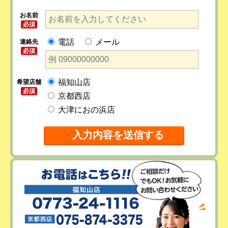
お名前
必須
電話
メール
連絡先
必須
福知山店
希望店舗
必須
京都西店
大津におの浜店