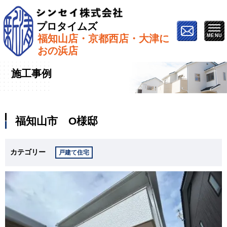
プロタイムズ
福知山店・京都西店・大津に
ホーム
»
施工事例
»
福知山市 O様邸
おの浜店
施工事例
福知山市 O様邸
カテゴリー
戸建て住宅