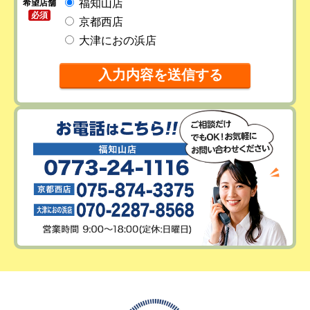
福知山店
希望店舗
必須
京都西店
大津におの浜店