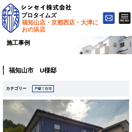
プロタイムズ
福知山店・京都西店・大津に
ホーム
»
施工事例
»
福知山市 U様邸
おの浜店
施工事例
福知山市 U様邸
カテゴリー
戸建て住宅