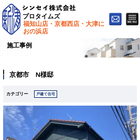
プロタイムズ
福知山店・京都西店・大津に
ホーム
»
施工事例
»
京都市 N様邸
おの浜店
施工事例
京都市 N様邸
カテゴリー
戸建て住宅