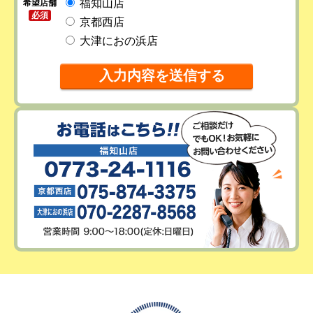
福知山店
希望店舗
必須
京都西店
大津におの浜店