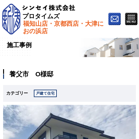
プロタイムズ
福知山店・京都西店・大津に
ホーム
»
施工事例
»
養父市 O様邸
おの浜店
施工事例
養父市 O様邸
カテゴリー
戸建て住宅