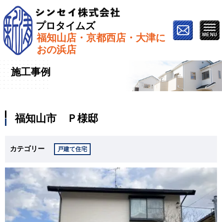
プロタイムズ
福知山店・京都西店・大津に
ホーム
»
施工事例
»
福知山市 Ｐ様邸
おの浜店
施工事例
福知山市 Ｐ様邸
カテゴリー
戸建て住宅