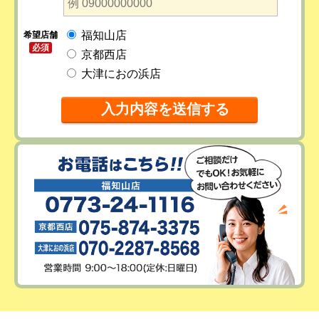
福知山店
希望店舗
必須
京都西店
大津におの浜店