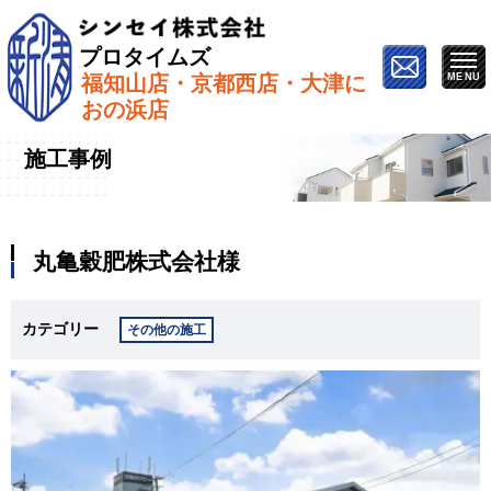
プロタイムズ
福知山店・京都西店・大津に
ホーム
»
施工事例
»
丸亀穀肥株式会社様
おの浜店
施工事例
丸亀穀肥株式会社様
カテゴリー
その他の施工