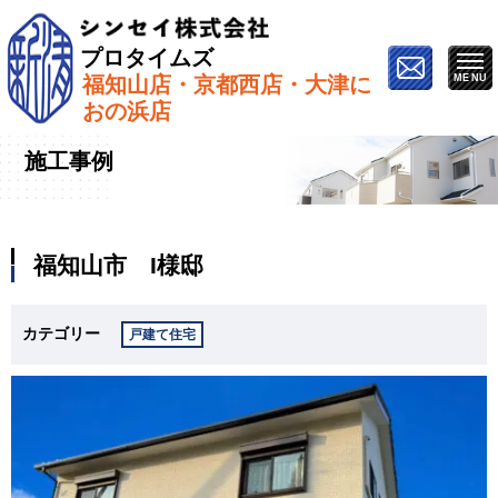
プロタイムズ
福知山店・京都西店・大津に
ホーム
»
施工事例
»
福知山市 I様邸
おの浜店
施工事例
福知山市 I様邸
カテゴリー
戸建て住宅