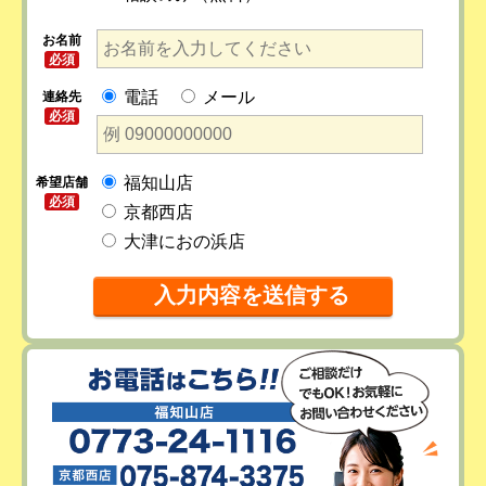
お名前
必須
電話
メール
連絡先
必須
福知山店
希望店舗
必須
京都西店
大津におの浜店