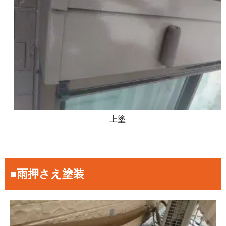
上塗
■雨押さえ塗装