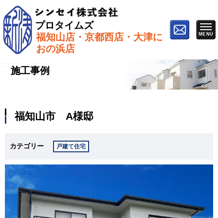
プロタイムズ
福知山店・京都西店・大津に
ホーム
»
施工事例
»
福知山市 A様邸
おの浜店
施工事例
福知山市 A様邸
カテゴリー
戸建て住宅