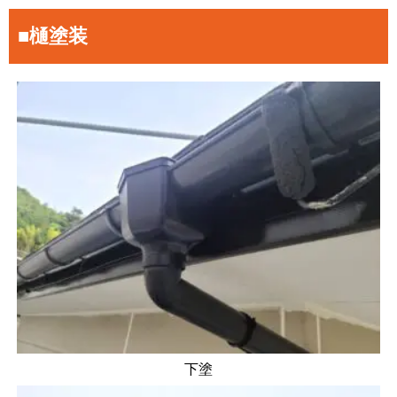
■樋塗装
下塗