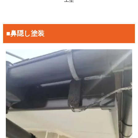
■鼻隠し塗装