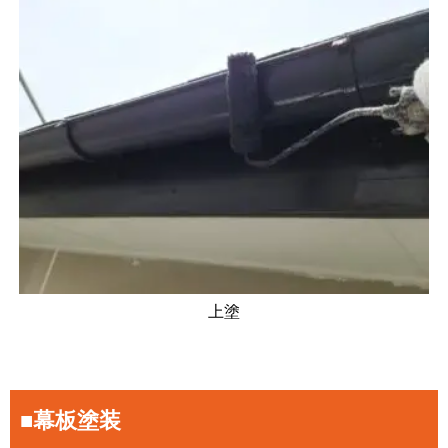
上塗
■幕板塗装