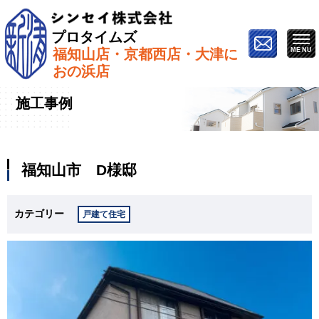
プロタイムズ
福知山店・京都西店・大津に
ホーム
»
施工事例
»
福知山市 D様邸
おの浜店
施工事例
福知山市 D様邸
カテゴリー
戸建て住宅