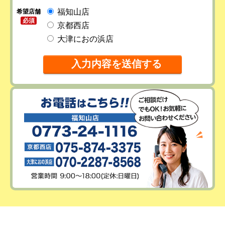
福知山店
希望店舗
必須
京都西店
大津におの浜店