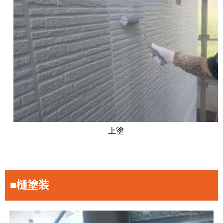
上塗
■樋塗装