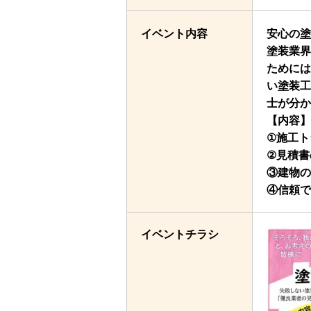
イベント内容
安心の塗
塗装業界
ためには
い塗装工
士が分か
【内容】
①施工ト
②見積書
③建物の
④信頼で
イベントチラシ