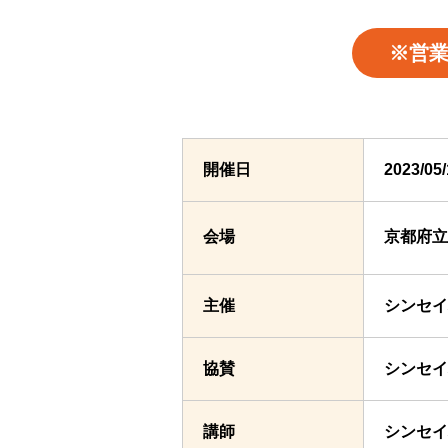
※営
開催日
2023/0
会場
京都府立
主催
シンセイ
協賛
シンセイ
講師
シンセイ