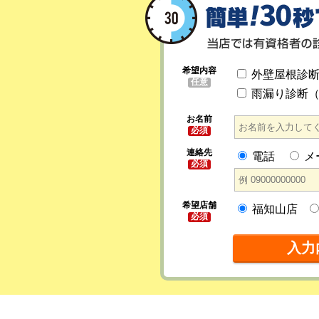
希望内容
外壁屋根診
任意
雨漏り診断
お名前
必須
連絡先
電話
メ
必須
希望店舗
福知山店
必須