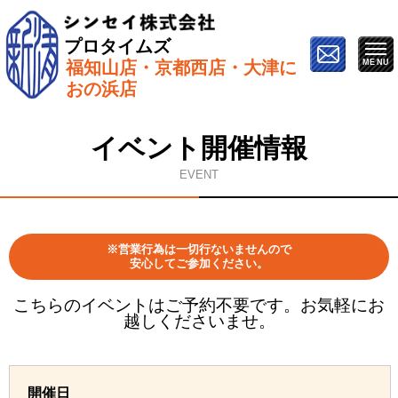
プロタイムズ
福知山店・京都西店・大津に
ホーム
»
イベント情報
»
6月5日【西京区で開催】屋根&
おの浜店
外壁塗り替え勉強会
イベント開催情報
EVENT
※営業行為は一切行ないませんので
安心してご参加ください。
こちらのイベントはご予約不要です。お気軽にお
越しくださいませ。
開催日