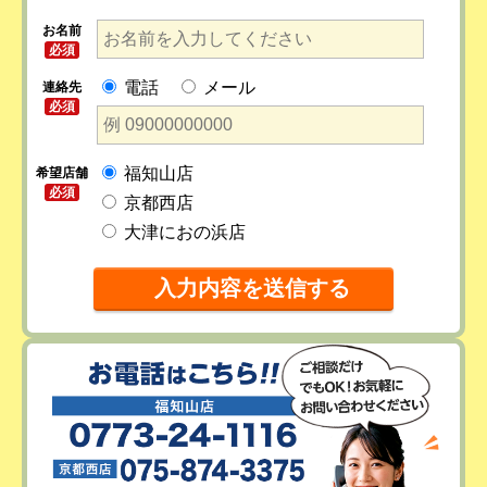
お名前
必須
電話
メール
連絡先
必須
福知山店
希望店舗
必須
京都西店
大津におの浜店