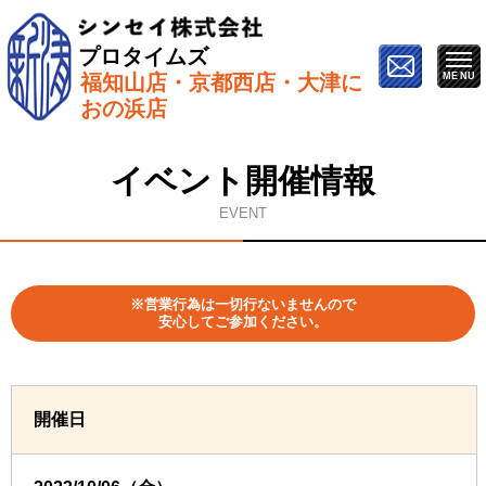
プロタイムズ
福知山店・京都西店・大津に
ホーム
»
イベント情報
»
10月6日【長岡京市で開催】屋
おの浜店
根＆外壁塗り替え勉強会
イベント開催情報
EVENT
※営業行為は一切行ないませんので
安心してご参加ください。
開催日