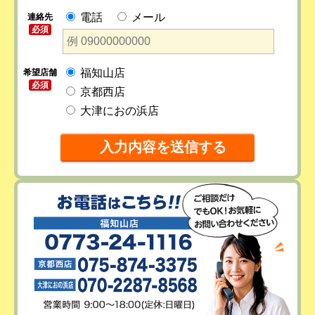
電話
メール
連絡先
必須
福知山店
希望店舗
必須
京都西店
大津におの浜店