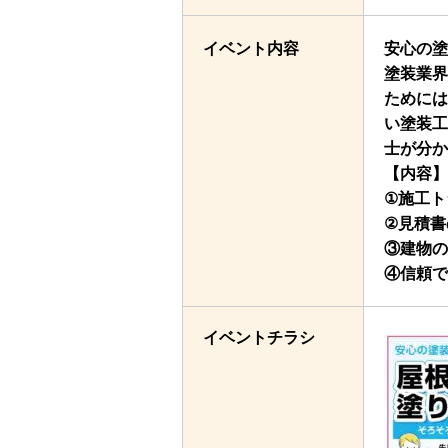
イベント内容
安心の塗
塗装業界
ためには
い塗装工
士が分か
【内容】
①施工ト
②見積書
③建物の
④信頼で
イベントチラシ