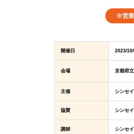
※営
開催日
2023/1
会場
京都府立
主催
シンセイ
協賛
シンセイ
講師
シンセイ