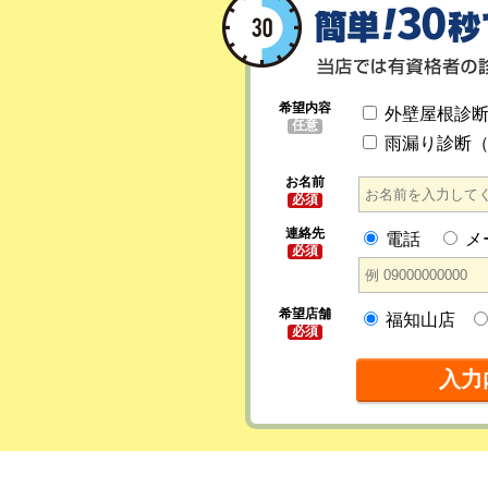
希望内容
外壁屋根診
任意
雨漏り診断
お名前
必須
連絡先
電話
メ
必須
希望店舗
福知山店
必須