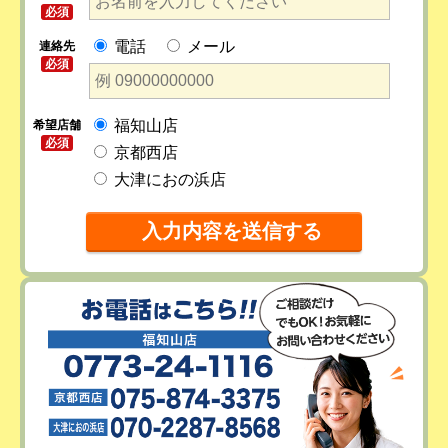
必須
電話
メール
連絡先
必須
福知山店
希望店舗
必須
京都西店
大津におの浜店