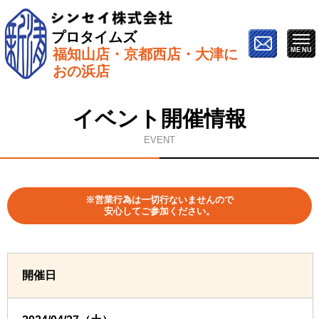
プロタイムズ
福知山店・京都西店・大津に
ホーム
»
イベント情報
»
4月27日（土）【長岡京市で開
おの浜店
催】屋根＆外壁塗り替えセミナー
イベント開催情報
EVENT
※営業行為は一切行ないませんので
安心してご参加ください。
開催日