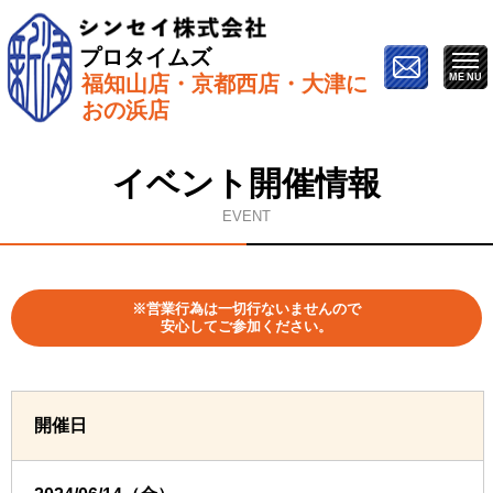
プロタイムズ
福知山店・京都西店・大津に
ホーム
»
イベント情報
»
6月14日（金）【長岡京市で開
おの浜店
催】屋根&外壁塗り替えセミナー
イベント開催情報
EVENT
※営業行為は一切行ないませんので
安心してご参加ください。
開催日