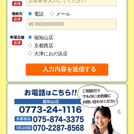
必須
電話
メール
連絡先
必須
福知山店
希望店舗
必須
京都西店
大津におの浜店