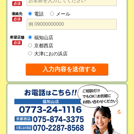
必須
電話
メール
連絡先
必須
福知山店
希望店舗
必須
京都西店
大津におの浜店