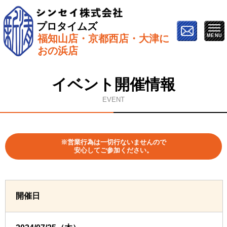
プロタイムズ
福知山店・京都西店・大津に
ホーム
»
イベント情報
»
7月25日（木）【西京区で開
おの浜店
催】屋根&外壁塗り替えセミナー
イベント開催情報
EVENT
※営業行為は一切行ないませんので
安心してご参加ください。
開催日