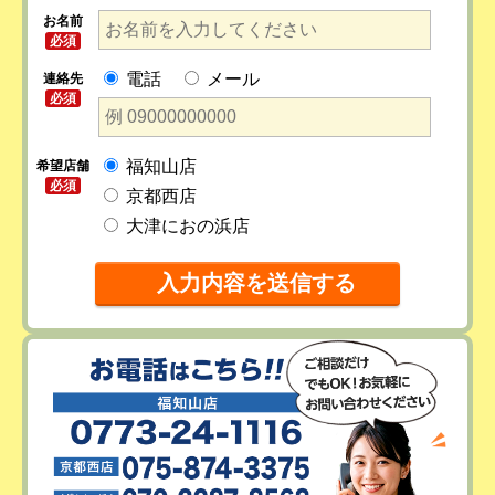
お名前
必須
電話
メール
連絡先
必須
福知山店
希望店舗
必須
京都西店
大津におの浜店