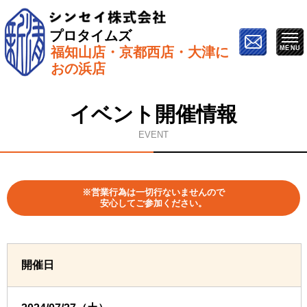
プロタイムズ
福知山店・京都西店・大津に
ホーム
»
イベント情報
»
7月27日（土）【亀岡市で開
おの浜店
催】屋根&外壁塗り替えセミナー
イベント開催情報
EVENT
※営業行為は一切行ないませんので
安心してご参加ください。
開催日