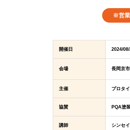
※営
開催日
2024/0
会場
長岡京
主催
プロタイ
協賛
PQA塗
講師
シンセイ