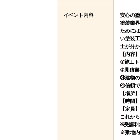
イベント内容
安心の塗
塗装業界
ためには
い塗装工
士が分か
【内容】
①施工ト
②見積書
③建物の
④信頼で
【場所】
【時間】
【定員】
これから
※受講料
※敷地内