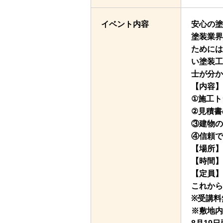
イベント内容
安心の塗
塗装業界
ためには
い塗装工
士が分か
【内容】
①施工ト
②見積書
③建物の
④信頼で
【場所】
【時間】
【定員】
これから
※受講料
※敷地内