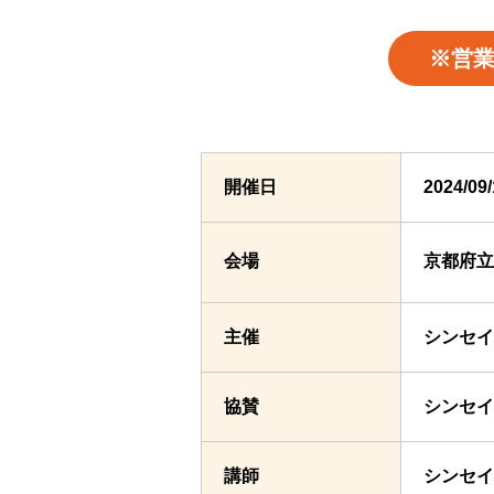
※営
開催日
2024/0
会場
京都府立
主催
シンセイ
協賛
シンセイ
講師
シンセイ