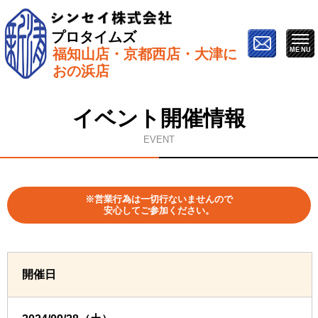
プロタイムズ
福知山店・京都西店・大津に
ホーム
»
イベント情報
»
9月28日（土）【福知山で開
おの浜店
催】塗り替え勉強会
イベント開催情報
EVENT
※営業行為は一切行ないませんので
安心してご参加ください。
開催日