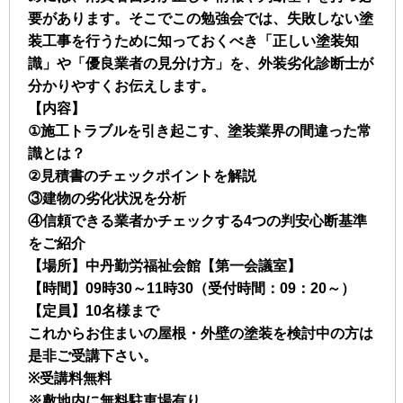
要があります。そこでこの勉強会では、失敗しない塗
装工事を行うために知っておくべき「正しい塗装知
識」や「優良業者の見分け方」を、外装劣化診断士が
分かりやすくお伝えします。
【内容】
①施工トラブルを引き起こす、塗装業界の間違った常
識とは？
②見積書のチェックポイントを解説
③建物の劣化状況を分析
④信頼できる業者かチェックする4つの判安心断基準
をご紹介
【場所】中丹勤労福祉会館【第一会議室】
【時間】09時30～11時30（受付時間：09：20～）
【定員】10名様まで
これからお住まいの屋根・外壁の塗装を検討中の方は
是非ご受講下さい。
※受講料無料
※敷地内に無料駐車場有り