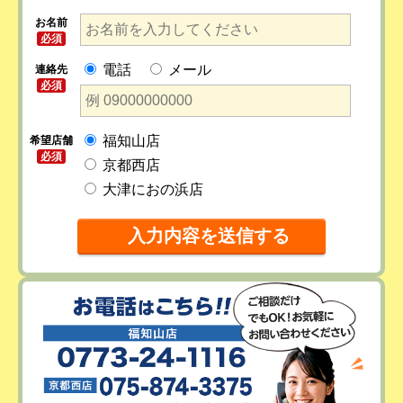
お名前
必須
電話
メール
連絡先
必須
福知山店
希望店舗
必須
京都西店
大津におの浜店