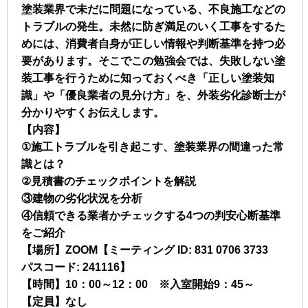
塗装業界で未だに問題になっている、不良施工などの
トラブルの発生。未然に防ぎ満足のいく工事をするた
めには、消費者自身が正しい情報や判断基準を持つ必
要があります。そこでこの勉強会では、失敗しない塗
装工事を行うために知っておくべき「正しい塗装知
識」や「優良業者の見分け方」を、外装劣化診断士が
分かりやすくお伝えします。
【内容】
①施工トラブルを引き起こす、塗装業界の間違った常
識とは？
②見積書のチェックポイントを解説
③建物の劣化状況を分析
④信頼できる業者かチェックする4つの判安心断基準
をご紹介
【場所】ZOOM【ミーティング ID: 831 0706 3733
パスコード: 241116】
【時間】10：00～12：00 ※入室開始9：45～
【定員】なし