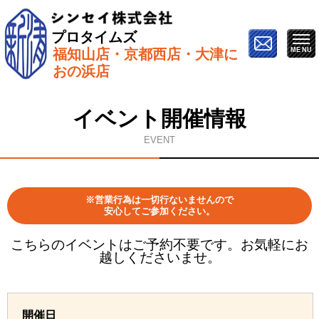
プロタイムズ
福知山店・京都西店・大津に
ホーム
»
イベント情報
»
11月9日（土）【ZOOMで開
おの浜店
催】オンライン塗り替え勉強会
イベント開催情報
EVENT
※営業行為は一切行ないませんので
安心してご参加ください。
こちらのイベントはご予約不要です。お気軽にお
越しくださいませ。
開催日